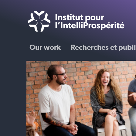
Our work
Recherches et publi
s
ure
r
mation des
iés aux
é carbone par
mosphérique