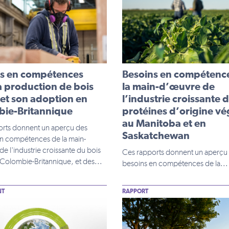
ns en compétences
Besoins en compétenc
a production de bois
la main-d’œuvre de
 et son adoption en
l’industrie croissante 
ie-Britannique
protéines d’origine vé
au Manitoba et en
orts donnent un aperçu des
Saskatchewan
n compétences de la main-
e l'industrie croissante du bois
Ces rapports donnent un aperçu
 Colombie-Britannique, et des...
besoins en compétences de la...
NT
RAPPORT