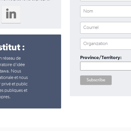
titut :
Province/Territory:
 un réseau de
ratoire d'idée
Ottawa. Nous
tionale et nous
r privé et public
es publiques et
opres.