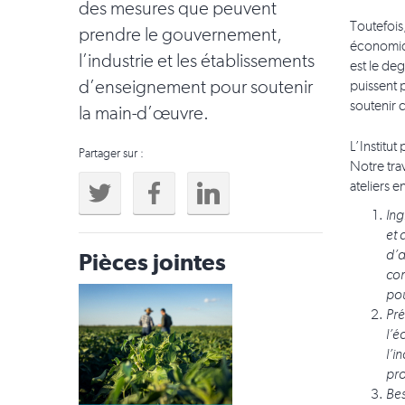
des mesures que peuvent
Toutefois
prendre le gouvernement,
économiqu
l’industrie et les établissements
est le de
d’enseignement pour soutenir
puissent 
soutenir 
la main-d’œuvre.
L’Institut
Partager sur :
Notre tra
ateliers 
Ing
et 
d’a
Pièces jointes
com
pou
Pré
l’é
l’i
pro
Bes