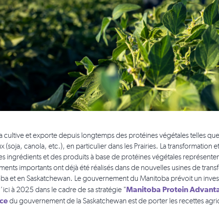
 cultive et exporte depuis longtemps des protéines végétales telles que le
 (soja, canola, etc.), en particulier dans les Prairies. La transformation
des ingrédients et des produits à base de protéines végétales représe
ements importants ont déjà été réalisés dans de nouvelles usines de trans
ba et en Saskatchewan. Le gouvernement du Manitoba prévoit un investis
Manitoba Protein Advant
’ici à 2025 dans le cadre de sa stratégie "
nce
du gouvernement de la Saskatchewan est de porter les recettes agricole