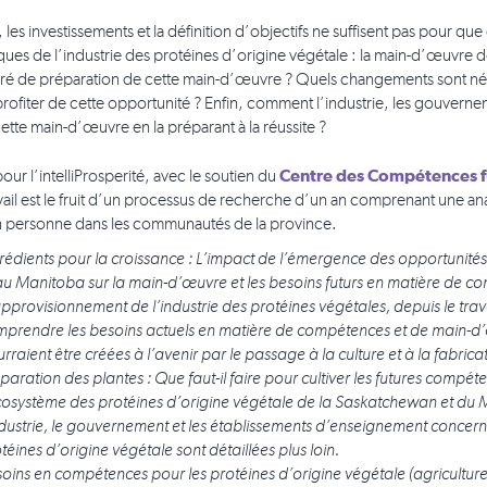
, les investissements et la définition d’objectifs ne suffisent pas pour q
es de l’industrie des protéines d’origine végétale : la main-d’œuvre d
gré de préparation de cette main-d’œuvre ? Quels changements sont néc
profiter de cette opportunité ? Enfin, comment l’industrie, les gouvern
cette main-d’œuvre en la préparant à la réussite ?
Centre des Compétences f
 pour l’intelliProsperité, avec le soutien du
vail est le fruit d’un processus de recherche d’un an comprenant une ana
en personne dans les communautés de la province.
rédients pour la croissance : L’impact de l’émergence des opportunité
au Manitoba sur la main-d’œuvre et les besoins futurs en matière de 
pprovisionnement de l’industrie des protéines végétales, depuis le trava
prendre les besoins actuels en matière de compétences et de main-d’œ
rraient être créées à l’avenir par le passage à la culture et à la fabric
paration des plantes : Que faut-il faire pour cultiver les futures compé
cosystème des protéines d’origine végétale de la Saskatchewan et du 
ndustrie, le gouvernement et les établissements d’enseignement concerna
téines d’origine végétale sont détaillées plus loin.
oins en compétences pour les protéines d’origine végétale (agriculture