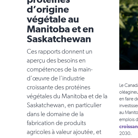
protéines
d’origine
végétale au
Manitoba et en
Saskatchewan
Ces rapports donnent un
aperçu des besoins en
compétences de la main-
d’œuvre de l’industrie
Le Canada
croissante des protéines
oléagineux
végétales du Manitoba et de la
en faire 
Saskatchewan, en particulier
investiss
au Manito
dans le domaine de la
emplois d
fabrication de produits
croissa
agricoles à valeur ajoutée, et
2030.