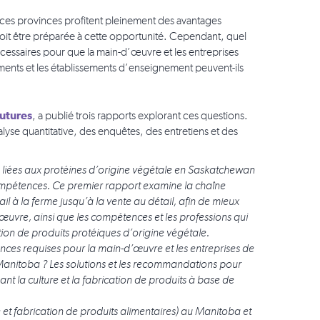
ue ces provinces profitent pleinement des avantages
oit être préparée à cette opportunité. Cependant, quel
essaires pour que la main-d’œuvre et les entreprises
ements et les établissements d’enseignement peuvent-ils
utures
, a publié trois rapports explorant ces questions.
lyse quantitative, des enquêtes, des entretiens et des
s liées aux protéines d’origine végétale en Saskatchewan
compétences. Ce premier rapport examine la chaîne
il à la ferme jusqu’à la vente au détail, afin de mieux
uvre, ainsi que les compétences et les professions qui
ation de produits protéiques d’origine végétale.
tences requises pour la main-d’œuvre et les entreprises de
Manitoba ? Les solutions et les recommandations pour
nt la culture et la fabrication de produits à base de
 et fabrication de produits alimentaires) au Manitoba et