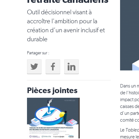
retraite canadiens
Outil décisionnel visant à
accroître l'ambition pour la
création d’un avenir inclusif et
durable
Partager sur :
Dans un m
Pièces jointes
de l’histo
impact pos
caisses de
d’un parte
comité co
Le
Tablea
mesure le