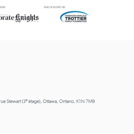
e
 rue Stewart (3
étage), Ottawa, Ontario, K1N 7M9