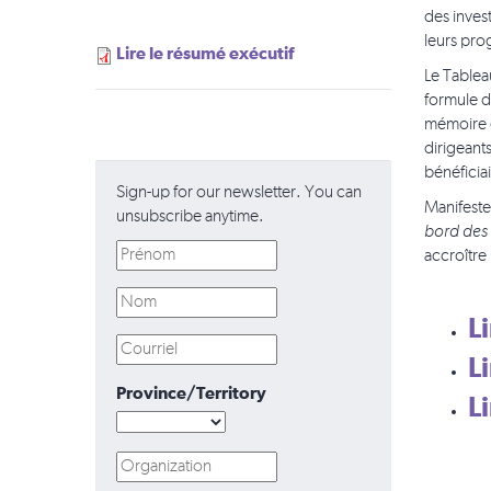
des inves
leurs pro
Lire le résumé exécutif
Le Tablea
formule d
mémoire e
dirigeants
bénéficiai
Sign-up for our newsletter. You can
Manifestem
unsubscribe anytime.
bord des 
accroître 
L
L
Province/Territory
L