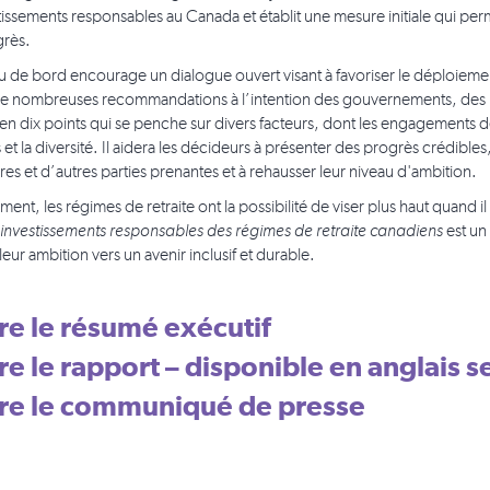
tissements responsables au Canada et établit une mesure initiale qui pe
grès.
u de bord encourage un dialogue ouvert visant à favoriser le déploiement d
e nombreuses recommandations à l’intention des gouvernements, des régi
n dix points qui se penche sur divers facteurs, dont les engagements de
 et la diversité. Il aidera les décideurs à présenter des progrès crédible
res et d’autres parties prenantes et à rehausser leur niveau d'ambition.
ent, les régimes de retraite ont la possibilité de viser plus haut quand i
investissements responsables des régimes de retraite canadiens
est un 
leur ambition vers un avenir inclusif et durable.
ire le résumé exécutif
ire le rapport – disponible en anglais 
ire le communiqué de presse