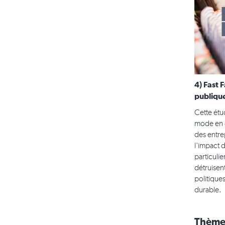
4) Fast 
publiqu
Cette étu
mode en d
des entre
l'impact 
particuli
détruisen
politique
durable.
Thème: