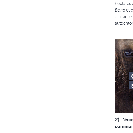
hectares 
Bond
et d
efficacit
autochto
2) L'éco
commenta