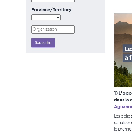
Province/Territory
1) L'opp
dans la 
Aguann
Les obliga
canaliser
le premie