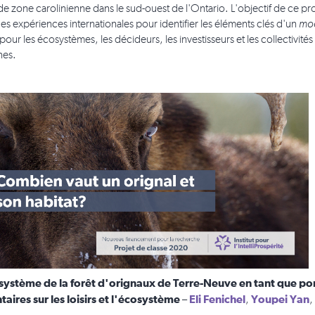
de zone carolinienne dans le sud-ouest de l'Ontario. L'objectif de ce pr
es expériences internationales pour identifier les éléments clés d'un
mod
é pour les écosystèmes, les décideurs, les investisseurs et les collectivi
nes.
système de la forêt d'orignaux de Terre-Neuve en tant que port
ires sur les loisirs et l'écosystème
Eli Fenichel
Youpei Yan
–
,
,