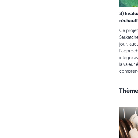
3) Évalu
réchauf
Ce projet
Saskatche
jour, auc
l'approch
intégré a
la valeur
comprend
Thème: