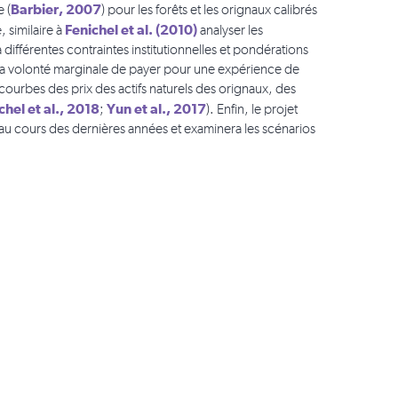
Barbier, 2007
 (
) pour les forêts et les orignaux calibrés
Fenichel et al. (2010)
 similaire à
analyser les
ifférentes contraintes institutionnelles et pondérations
r la volonté marginale de payer pour une expérience de
 courbes des prix des actifs naturels des orignaux, des
chel et al., 2018
Yun et al., 2017
;
). Enfin, le projet
é au cours des dernières années et examinera les scénarios