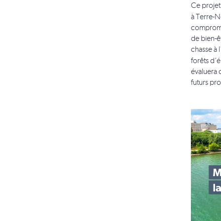
Ce proje
à Terre-N
compromis
de bien-ê
chasse à 
forêts d'é
évaluera 
futurs pr