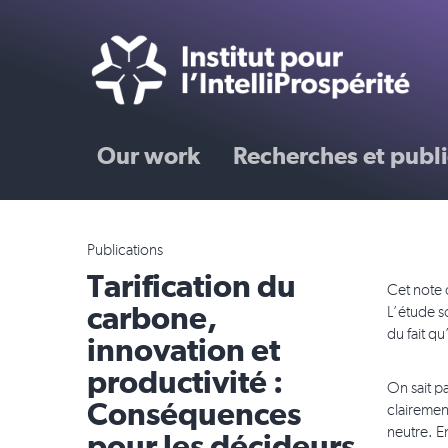
Our work
Recherches et publi
Publications
Tarification du
Cet note 
carbone,
L’étude s
du fait qu
innovation et
productivité :
On sait p
Conséquences
clairemen
neutre. En