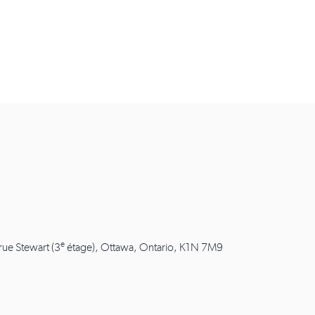
e
 rue Stewart (3
étage), Ottawa, Ontario, K1N 7M9