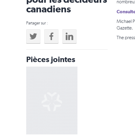
pour les décideurs
nombreu
canadiens
Consulte
Michael P
Partager sur :
Gazette.
The press 
Pièces jointes