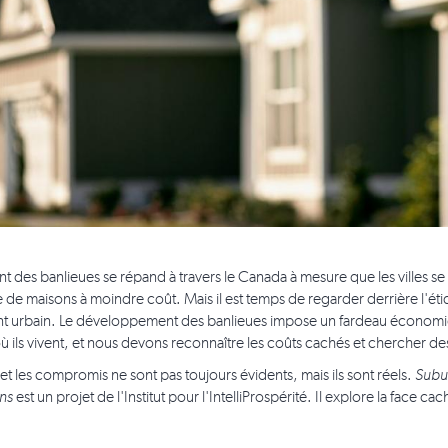
nt des banlieues se répand à travers le Canada à mesure que les villes 
e de maisons à moindre coût. Mais il est temps de regarder derrière l'éti
nt urbain. Le développement des banlieues impose un fardeau économi
ù ils vivent, et nous devons reconnaître les coûts cachés et chercher des
 et les compromis ne sont pas toujours évidents, mais ils sont réels.
Subu
ons
est un projet de l'Institut pour l'IntelliProspérité. Il explore la face c